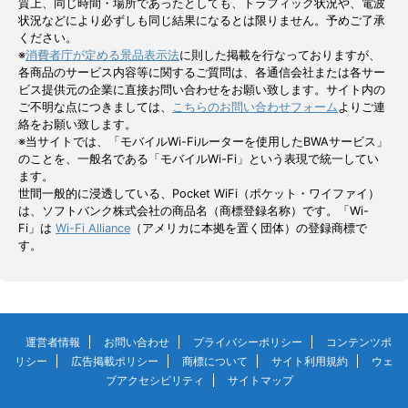
質上、同じ時間・場所であったとしても、トラフィック状況や、電波
状況などにより必ずしも同じ結果になるとは限りません。予めご了承
ください。
※
消費者庁が定める景品表示法
に則した掲載を行なっておりますが、
各商品のサービス内容等に関するご質問は、各通信会社または各サー
ビス提供元の企業に直接お問い合わせをお願い致します。サイト内の
ご不明な点につきましては、
こちらのお問い合わせフォーム
よりご連
絡をお願い致します。
※当サイトでは、「モバイルWi-Fiルーターを使用したBWAサービス」
のことを、一般名である「モバイルWi-Fi」という表現で統一してい
ます。
世間一般的に浸透している、Pocket WiFi（ポケット・ワイファイ）
は、ソフトバンク株式会社の商品名（商標登録名称）です。「Wi-
Fi」は
Wi-Fi Alliance
（アメリカに本拠を置く団体）の登録商標で
す。
運営者情報
お問い合わせ
プライバシーポリシー
コンテンツポ
リシー
広告掲載ポリシー
商標について
サイト利用規約
ウェ
ブアクセシビリティ
サイトマップ