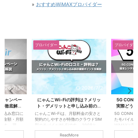
»
おすすめWiMAXプロバイダー
プロバイダー
プロバイダー
2026/7/30
2026/7/2
のキャンペー
にゃんこWi-Fiの評判は？メリッ
5G CON
クを徹底解説
ト・デメリットと申し込み前の確
実際どう？
新】
認ポイントを解説
WiM
し込み窓口に
にゃんこWi-Fiは、月額料金の安さと
5G CONN
ク金額・月額
契約のしやすさが特徴のクラウドSIM
たモバイルW
ます。 現
型のモバイルWi-Fiです。 20GBと
WiMAXと
イトでは、条
100GBの容量から選べるほか、6ヶ月
型ルーター
ReadMore
00円のキャッ
契約プランと縛りなしプランが用意さ
思いますが、5