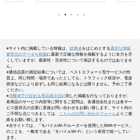
す。 ただ
れており、短期利用や光回線の工事待
用のホームル
00円を受け取
ちにも使いやすいサービスです。 端
回線の開通
。 契約者の
末はレンタルのため購入費用を抑えや
直後にすぐ
rターミナル6
すく、工事不要ですぐに使える点も魅
期間だけネ
ンの併用可否
力ですが、データ容量を使い切ると速
向いているサ
択肢が変わり
度制限がかかるため、使い方に合うか
5G CONN
フトバンクエ
事前に確認しておくことが大切です。
て月額料金
とキャッシュ
＼100GBを低価格で利用可能！／ に
用が変わりま
※サイト内に掲載している情報は、
総務省
をはじめとする
適切な情報
以上向け特
ゃんこWi-Fiは安さと契約の柔軟さが
プランあり！／
参照元のデータを根拠
に最新で正確な情報を掲載するように全力を尽
ン ...
特徴のク ...
...
くしていますが、最新性・完全性について保証するものではありませ
ん。
※通信品質の測定結果については、ベストエフォート型サービスの性
質上、同じ時間・場所であったとしても、トラフィック状況や、電波
状況などにより必ずしも同じ結果になるとは限りません。予めご了承
ください。
※
消費者庁が定める景品表示法
に則した掲載を行なっておりますが、
各商品のサービス内容等に関するご質問は、各通信会社または各サー
ビス提供元の企業に直接お問い合わせをお願い致します。サイト内の
ご不明な点につきましては、
こちらのお問い合わせフォーム
よりご連
絡をお願い致します。
※当サイトでは、「モバイルWi-Fiルーターを使用したBWAサービス」
のことを、一般名である「モバイルWi-Fi」という表現で統一してい
ます。