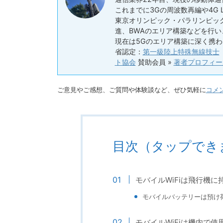
これまでに3Gの周波数再編や4G
東京オリンピック・パラリンピック
進、BWAのエリア構築などを行
現在は5Gのエリア構築に深く携わ
省認定：
第一級陸上特殊無線技士
ト協会
賛助会員 »
著者プロフィー
ご意見やご感想、ご質問や体験談など、ぜひ気軽に
コメ
目次（タップでき
モバイルWiFiは飛行機
モバイルバッテリーは預け
モバイルWiFiは機内で