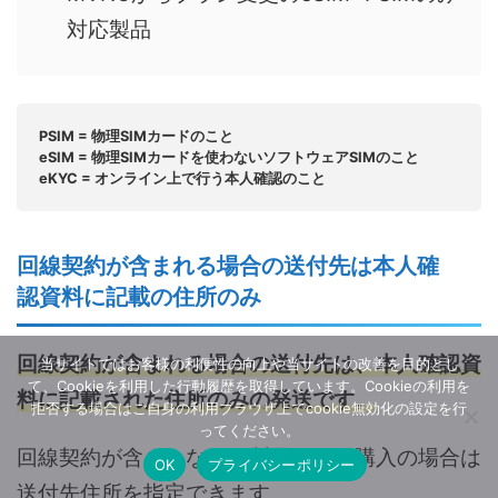
対応製品
PSIM = 物理SIMカードのこと
eSIM = 物理SIMカードを使わないソフトウェアSIMのこと
eKYC = オンライン上で行う本人確認のこと
回線契約が含まれる場合の送付先は本人確
認資料に記載の住所のみ
回線契約が含まれる場合の送付先は、本人確認資
当サイトではお客様の利便性の向上や当サイトの改善を目的とし
て、Cookieを利用した行動履歴を取得しています。Cookieの利用を
料に記載された住所のみの発送です。
拒否する場合はご自身の利用ブラウザ上でcookie無効化の設定を行
ってください。
回線契約が含まれない、製品のみご購入の場合は
OK
プライバシーポリシー
送付先住所を指定できます。