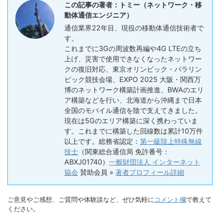
この記事の著者：トミー（ネットワーク・移
動体通信エンジニア）
通信業界22年目、現役の移動体通信技術者で
す。
これまでに3Gの周波数再編や4G LTEの立ち
上げ、災害で使用できなくなったネットワー
クの復旧対応、東京オリンピック・パラリン
ピック競技会場、EXPO 2025 大阪・関西万
博のネットワーク構築計画推進、BWAのエリ
ア構築などを行い、北海道から沖縄まで日本
全国のモバイル通信を陰で支えてきました。
現在は5Gのエリア構築に深く携わっていま
す。これまでに構築した回線数は累計10万件
以上です。総務省認定：
第一級陸上特殊無線
技士
（関東総合通信局 免許番号：
ABXJ01740）
一般財団法人 インターネット
協会
賛助会員 »
著者プロフィール詳細
ご意見やご感想、ご質問や体験談など、ぜひ気軽に
コメント欄
で教えて
ください。