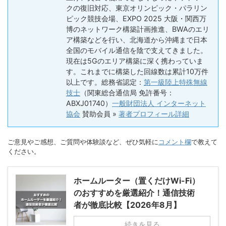
クの復旧対応、東京オリンピック・パラリン
ピック競技会場、EXPO 2025 大阪・関西万
博のネットワーク構築計画推進、BWAのエリ
ア構築などを行い、北海道から沖縄まで日本
全国のモバイル通信を陰で支えてきました。
現在は5Gのエリア構築に深く携わっていま
す。これまでに構築した回線数は累計10万件
以上です。総務省認定：
第一級陸上特殊無線
技士
（関東総合通信局 免許番号：
ABXJ01740）
一般財団法人 インターネット
協会
賛助会員 »
著者プロフィール詳細
ご意見やご感想、ご質問や体験談など、ぜひ気軽に
コメント欄
で教えて
ください。
ホームルーター（置くだけWi-Fi）
のおすすめを厳選紹介！通信技術
者が徹底比較【2026年8月】
続きを見る