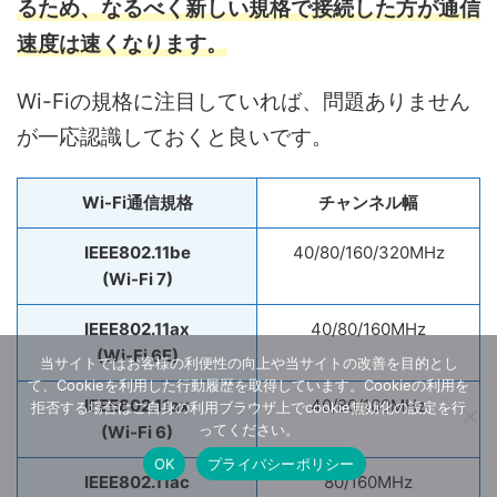
るため、なるべく新しい規格で接続した方が通信
速度は速くなります。
Wi-Fiの規格に注目していれば、問題ありません
が一応認識しておくと良いです。
Wi-Fi通信規格
チャンネル幅
IEEE802.11be
40/80/160/320MHz
(Wi-Fi 7)
IEEE802.11ax
40/80/160MHz
(Wi-Fi 6E)
当サイトではお客様の利便性の向上や当サイトの改善を目的とし
て、Cookieを利用した行動履歴を取得しています。Cookieの利用を
IEEE802.11ax
40/80/160MHz
拒否する場合はご自身の利用ブラウザ上でcookie無効化の設定を行
ってください。
(Wi-Fi 6)
OK
プライバシーポリシー
IEEE802.11ac
80/160MHz