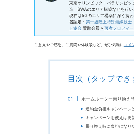
東京オリンピック・パラリンピック
進、BWAのエリア構築などを行
現在は5Gのエリア構築に深く携わ
省認定：
第一級陸上特殊無線技士
ト協会
賛助会員 »
著者プロフィー
ご意見やご感想、ご質問や体験談など、ぜひ気軽に
コメ
目次（タップでき
ホームルーター乗り換え
違約金負担キャンペーン
キャンペーンを使えば更
乗り換え時に負担になり