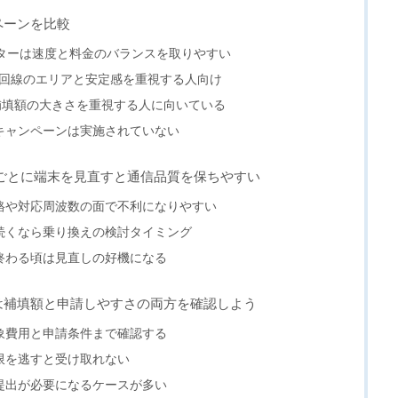
ペーンを比較
ルーターは速度と料金のバランスを取りやすい
コモ回線のエリアと安定感を重視する人向け
り換え補填額の大きさを重視する人に向いている
キャンペーンは実施されていない
ごとに端末を見直すと通信品質を保ちやすい
格や対応周波数の面で不利になりやすい
続くなら乗り換えの検討タイミング
終わる頃は見直しの好機になる
は補填額と申請しやすさの両方を確認しよう
象費用と申請条件まで確認する
限を逃すと受け取れない
提出が必要になるケースが多い