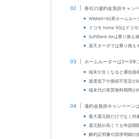
各社の違約金負担キャン
WiMAX+5G系ホーム
ドコモ home 5Gはド
SoftBank Airは乗
楽天ターボでは乗り換え
ホームルーターは2〜3年
端末が古くなると通信規
速度低下や接続不安定が
端末代の実質無料期間が
違約金負担キャンペーン
最大還元額だけでなく対
還元額が高くても申請期
解約証明書や請求明細の