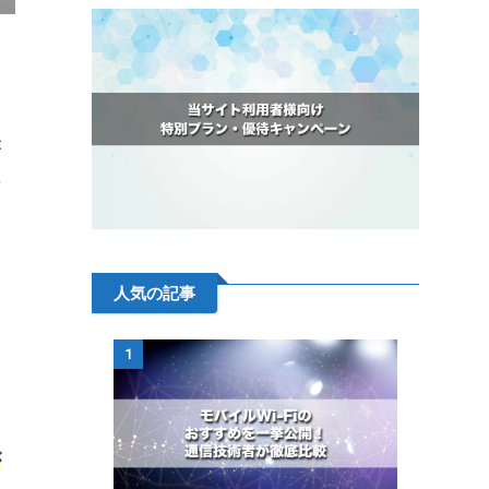
な
が
せ
人気の記事
1
が