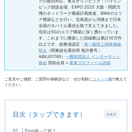
クの復旧対応、東京オリンピック・パラリン
ピック競技会場、EXPO 2025 大阪・関西万
博のネットワーク構築計画推進、BWAのエリ
ア構築などを行い、北海道から沖縄まで日本
全国のモバイル通信を陰で支えてきました。
現在は5Gのエリア構築に深く携わっていま
す。これまでに構築した回線数は累計10万件
以上です。総務省認定：
第一級陸上特殊無線
技士
（関東総合通信局 免許番号：
ABXJ01740）
一般財団法人 インターネット
協会
賛助会員 »
著者プロフィール詳細
ご意見やご感想、ご質問や体験談など、ぜひ気軽に
コメント欄
で教えて
ください。
目次（タップできます）
非表示
Ping値って何？