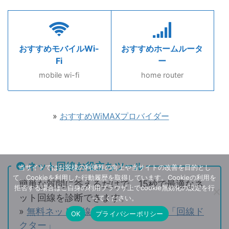
おすすめモバイルWi-
おすすめホームルータ
Fi
ー
mobile wi-fi
home router
»
おすすめWiMAXプロバイダー
ネット回線お役立ちツール
当サイトではお客様の利便性の向上や当サイトの改善を目的とし
て、Cookieを利用した行動履歴を取得しています。Cookieの利用を
簡単な質問に答えるだけで、15秒で最適なネ
拒否する場合はご自身の利用ブラウザ上でcookie無効化の設定を行
ット回線を診断できます。
ってください。
»
無料ネット回線アドバイスツール 「回線ド
OK
プライバシーポリシー
クター」