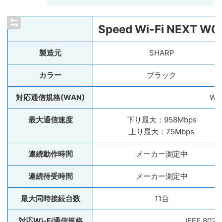
Speed Wi-Fi NEXT W0
製造元
SHARP
カラー
ブラック
対応通信規格(WAN)
Wi
最大通信速度
下り最大：958Mbps
上り最大：75Mbps
連続動作時間
メーカー測定中
連続待受時間
メーカー測定中
最大同時接続台数
11台
対応Wi-Fi通信規格
IEEE 802.1