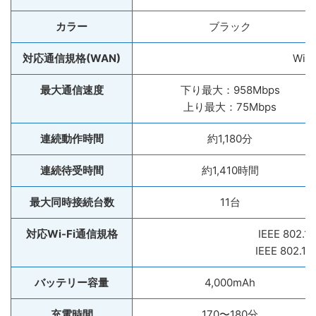
カラー
ブラック
対応通信規格(WAN)
WiM
最大通信速度
下り最大：958Mbps
上り最大：75Mbps
連続動作時間
約1,180分
連続待受時間
約1,410時間
最大同時接続台数
11台
対応Wi-Fi通信規格
IEEE 802.11
IEEE 802.11
バッテリー容量
4,000mAh
充電時間
170〜180分