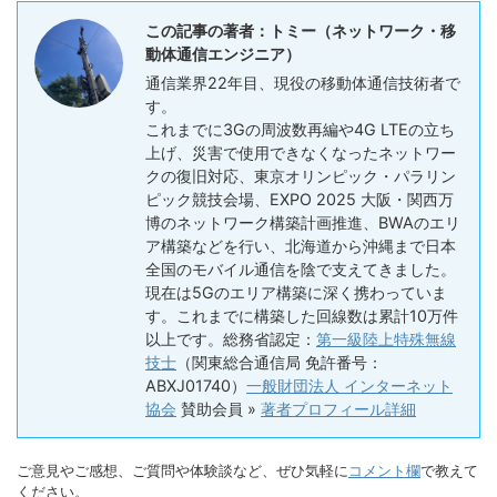
この記事の著者：トミー（ネットワーク・移
動体通信エンジニア）
通信業界22年目、現役の移動体通信技術者で
す。
これまでに3Gの周波数再編や4G LTEの立ち
上げ、災害で使用できなくなったネットワー
クの復旧対応、東京オリンピック・パラリン
ピック競技会場、EXPO 2025 大阪・関西万
博のネットワーク構築計画推進、BWAのエリ
ア構築などを行い、北海道から沖縄まで日本
全国のモバイル通信を陰で支えてきました。
現在は5Gのエリア構築に深く携わっていま
す。これまでに構築した回線数は累計10万件
以上です。総務省認定：
第一級陸上特殊無線
技士
（関東総合通信局 免許番号：
ABXJ01740）
一般財団法人 インターネット
協会
賛助会員 »
著者プロフィール詳細
ご意見やご感想、ご質問や体験談など、ぜひ気軽に
コメント欄
で教えて
ください。