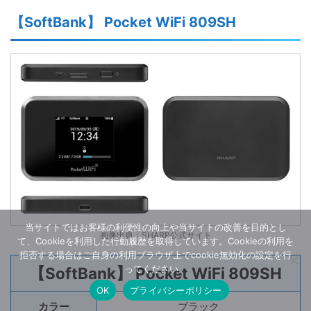
【SoftBank】 Pocket WiFi 809SH
当サイトではお客様の利便性の向上や当サイトの改善を目的とし
画像出典：SHARP公式サイト
て、Cookieを利用した行動履歴を取得しています。Cookieの利用を
拒否する場合はご自身の利用ブラウザ上でcookie無効化の設定を行
ってください。
【SoftBank】 Pocket WiFi 809SH
OK
プライバシーポリシー
カラー
ブラック