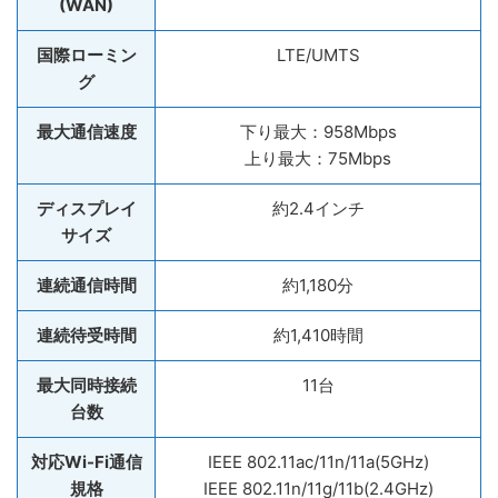
(WAN)
国際ローミン
LTE/UMTS
グ
最大通信速度
下り最大：958Mbps
上り最大：75Mbps
ディスプレイ
約2.4インチ
サイズ
連続通信時間
約1,180分
連続待受時間
約1,410時間
最大同時接続
11台
台数
対応Wi-Fi通信
IEEE 802.11ac/11n/11a(5GHz)
規格
IEEE 802.11n/11g/11b(2.4GHz)