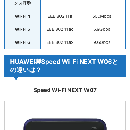
ンス呼称
Wi-Fi 4
IEEE 802.
11n
600Mbps
Wi-Fi 5
IEEE 802.
11ac
6.9Gbps
Wi-Fi 6
IEEE 802.
11ax
9.6Gbps
HUAWEI製Speed Wi-Fi NEXT W06と
の違いは？
Speed Wi-Fi NEXT W07