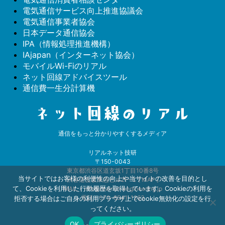
電気通信サービス向上推進協議会
電気通信事業者協会
日本データ通信協会
IPA（情報処理推進機構）
IAjapan（インターネット協会）
モバイルWi-Fiのリアル
ネット回線アドバイスツール
通信費一生分計算機
通信をもっと分かりやすくするメディア
リアルネット技研
〒150-0043
東京都渋谷区道玄坂1丁目10番8号
当サイトではお客様の利便性の向上や当サイトの改善を目的とし
渋谷道玄坂東急ビル2F−C [
MAP
]
て、Cookieを利用した行動履歴を取得しています。Cookieの利用を
MAIL：info@realnet-engineering.jp
電話：070-8541-1263
拒否する場合はご自身の利用ブラウザ上でcookie無効化の設定を行
ってください。
OK
プライバシーポリシー