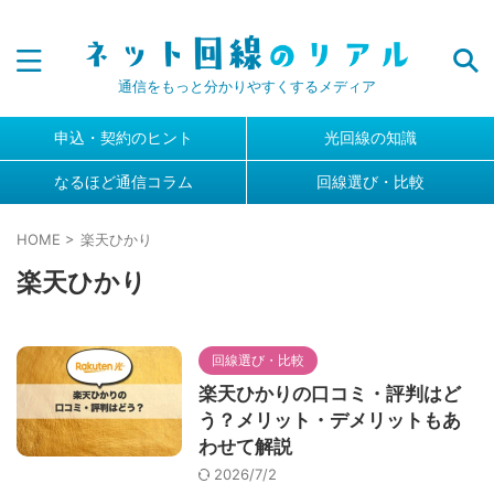
通信をもっと分かりやすくするメディア
申込・契約のヒント
光回線の知識
なるほど通信コラム
回線選び・比較
HOME
>
楽天ひかり
楽天ひかり
回線選び・比較
楽天ひかりの口コミ・評判はど
う？メリット・デメリットもあ
わせて解説
2026/7/2