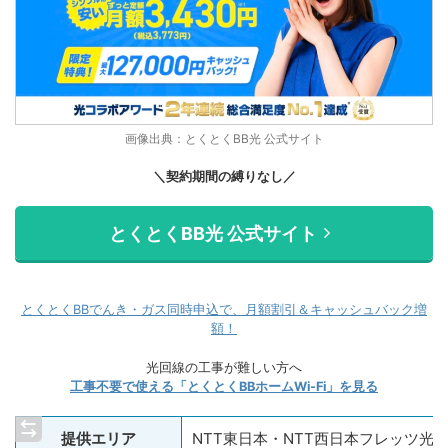
画像出典：とくとくBB光 公式サイト
＼契約期間の縛りなし／
とくとくBB光 公式サイト
とくとくBBでんき・ガス同時申込で、月額割引＆キャッシュバック増
額！
光回線の工事が難しい方へ
工事不要で使える「とくとくBBホームWi-Fi」を見る
提供エリア
NTT東日本・NTT西日本フレッツ光