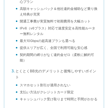
心プラン
高額キャッシュバック＆他社違約金補助など乗り換
え特典が充実
開通工事費が実質無料で初期費用を大幅カット
IPv6（v6プラス）対応で速度安定＆高性能ルータ
ー無料レンタル
最大10Gbpsの超高速プランも選べる
提供エリアが広く、全国で利用可能な安心感
契約期間の縛りがなく違約金ゼロ（柔軟に解約可
能）
とくとくBB光のデメリットと後悔しやすいポイン
ト
スマホセット割引が適用されない
支払い方法がクレジットカード限定
キャッシュバック受け取りまで時間と手間がかかる