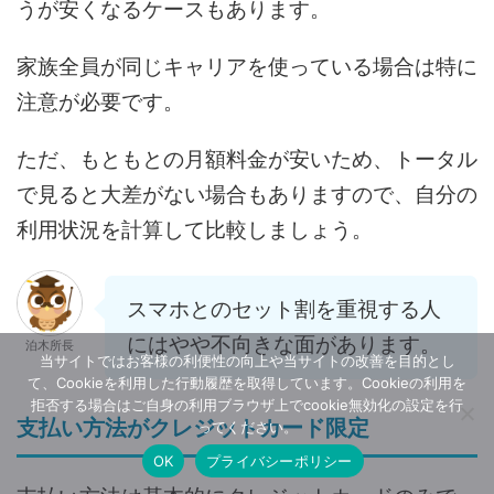
うが安くなるケースもあります。
家族全員が同じキャリアを使っている場合は特に
注意が必要です。
ただ、もともとの月額料金が安いため、トータル
で見ると大差がない場合もありますので、自分の
利用状況を計算して比較しましょう。
スマホとのセット割を重視する人
にはやや不向きな面があります。
泊木所長
当サイトではお客様の利便性の向上や当サイトの改善を目的とし
て、Cookieを利用した行動履歴を取得しています。Cookieの利用を
拒否する場合はご自身の利用ブラウザ上でcookie無効化の設定を行
支払い方法がクレジットカード限定
ってください。
OK
プライバシーポリシー