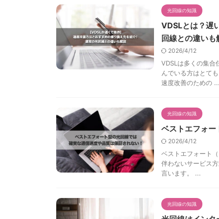
光回線の知識
VDSLとは？
回線との違いも
2026/4/12
VDSLは多くの集
んでいる方はとても
速度改善のための ..
光回線の知識
ベストエフォー
2026/4/12
ベストエフォート（B
伴わないサービス方
言います。 ...
光回線の知識
光回線はインタ