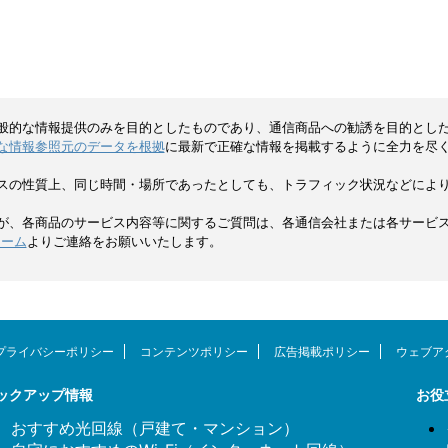
bサイトから申し込むべきか迷って
同時にでんき・ガスも申し込むと、最大
いるでしょう。 結論から言うと、
15,000円のキャッシュバック特典を受け取
は公式Webサイトから申し込むこと
れます。 これはとくとくBB光との同時申
0,000円分のキャッシュバックや
込みのときだけもらえる限定特典です。 
スタート割、基 ...
んき・ガスを本契約するか ...
般的な情報提供のみを目的としたものであり、通信商品への勧誘を目的とし
な情報参照元のデータを根拠
に最新で正確な情報を掲載するように全力を尽
スの性質上、同じ時間・場所であったとしても、トラフィック状況などによ
が、各商品のサービス内容等に関するご質問は、各通信会社または各サービ
ォーム
よりご連絡をお願いいたします。
プライバシーポリシー
コンテンツポリシー
広告掲載ポリシー
ウェブア
ックアップ情報
お役
おすすめ光回線（戸建て・マンション）