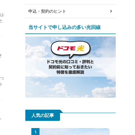
申込・契約のヒント
は
と
当サイトで申し込みの多い光回線
を
つ
ト
人気の記事
ト
1