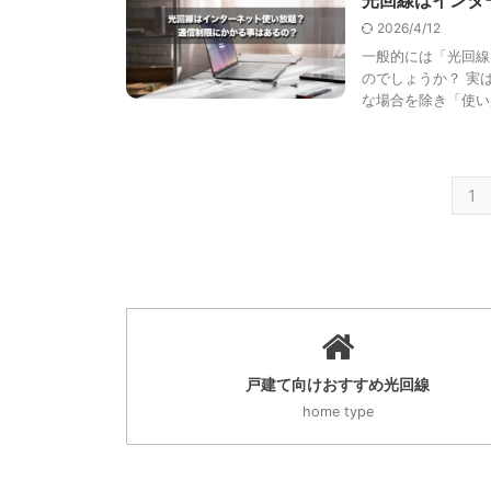
2026/4/12
一般的には「光回線
のでしょうか？ 実
な場合を除き「使い放 
1
戸建て向けおすすめ光回線
home type