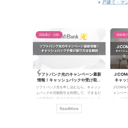
»
戸建て・マ
回線選び・比較
回線選び
2026/8/3
2026/8/2
ーン最新情報！
ソフトバンク光のキャンペーン最新
J:C
け取り方法を
情報！キャッシュバックや受け取り
キャッ
6年最新】
方法を解説【2026年最新】
電量販
ら、どのキャンペ
ソフトバンク光を申し込むなら、キャッシ
J:CO
建て75,000
ュバックや月額割引を利用して、できるだ
ャンペー
のキャッシュバッ
け初期費用と毎月の負担を抑えたいところ
し、J:
NURO光には、
です。 しかし、ソフトバンク光には公式サ
引、工事
e
ReadMore
け取れる公式特
イト限定キャッシュバック、乗り換え費用
複数の特
が安くなる2年割
の還元、工事費割引、スマホとのセット割
分かりに
の申し込み特典が
など複数のキャンペーンがあります。 さら
ん。 ま
在、NURO光の公
に、2026年6月にはキャンペーン体系が変
の家電量