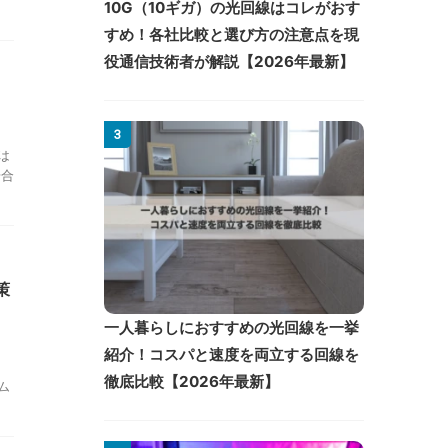
10G（10ギガ）の光回線はコレがおす
すめ！各社比較と選び方の注意点を現
役通信技術者が解説【2026年最新】
3
は
場合
策
一人暮らしにおすすめの光回線を一挙
紹介！コスパと速度を両立する回線を
、
徹底比較【2026年最新】
ム