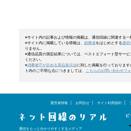
,000円、マン
更されているため、以前実施されていた「6
公式We
ャッシュバックを
カ月無料」などの情報を見て混乱している
いる方も
ュバックは一括で
方もいるでしょう。 2026年7月現在は、最
J:COM
7カ月後の2回に分
大25カ月間の月額割引、工事費相当額の割
で、最大4
引、他社違約金などの最大10万円還元 ...
WEB限定
※サイト内の記事および情報の掲載は、通信回線に関連する一
※サイト内に掲載している情報は、
総務省
をはじめとする
適切
りません。
※通信品質の測定結果については、ベストエフォート型サービ
ください。
※
消費者庁が定める景品表示法
に則した掲載を行っております
ト内のご不明な点につきましては、
こちらのお問い合わせフ
運営者情報
お問合せ
サイト利用規約
ピ
通信をもっと分かりやすくするメディア