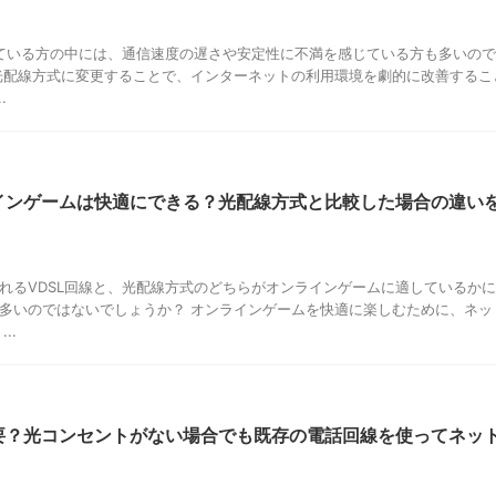
している方の中には、通信速度の遅さや安定性に不満を感じている方も多いので
光配線方式に変更することで、インターネットの利用環境を劇的に改善するこ
.
ラインゲームは快適にできる？光配線方式と比較した場合の違い
れるVDSL回線と、光配線方式のどちらがオンラインゲームに適しているかに
多いのではないでしょうか？ オンラインゲームを快適に楽しむために、ネッ
..
不要？光コンセントがない場合でも既存の電話回線を使ってネッ