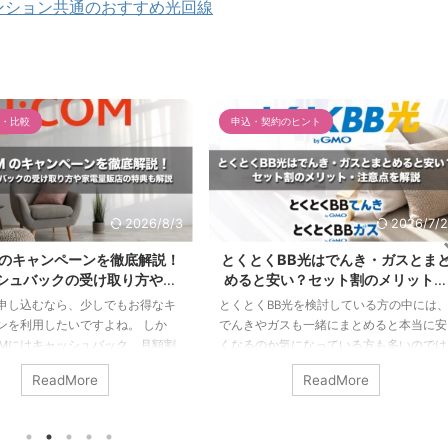
ンション共通のおすすめ光回線
・比較
申込・契約のヒント
2026/8/3
2026/7/2
OMのキャンペーンを徹底解説！
とくとくBB光はでんき・ガスとま
シュバックの受け取り方や家
めると安い？セット割のメリット・
店の特典も解説【2026年最
注意点を解説
Mを申し込むなら、少しでもお得なキ
とくとくBB光を検討している方の中には
新】
ンを利用したいですよね。 しか
でんきやガスも一緒にまとめると本当に安
COMにはキャッシュバック、月額割
くなるのか気になっている方も多いのでは
費割引、スマホとのセット割など
ないでしょうか。 結論から言うと、とく
ReadMore
ReadMore
典があり、どれが適用されるのか
くBB光と、とくとくBBでんき・とくとくB
くいと感じる方も少なくありませ
ガスをまとめると、GMOとくとくBBの利
た、ヤマダ電機やビックカメラなど
料金から毎月最大330円の割引を受けられ
販店で申し込むべきか、J:COMの
ます。 さらに、とくとくBB光の申し込み