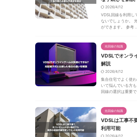
2026/4/12
VDSL回線を利用
ないでしょうか。 
ができます。 参考 ..
光回線の知識
VDSLでオン
解説
2026/4/12
集合住宅でよく使わ
いて悩んでいる方も
回線の選択は重要で .
光回線の知識
VDSLは工事
利用可能
2026/4/12