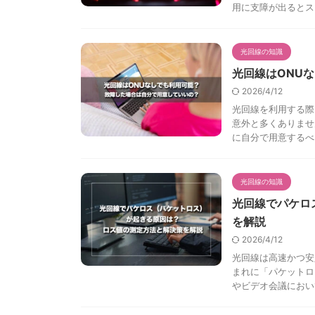
用に支障が出るとスト 
光回線の知識
光回線はONU
2026/4/12
光回線を利用する際
意外と多くありませ
に自分で用意するべ .
光回線の知識
光回線でパケロ
を解説
2026/4/12
光回線は高速かつ安
まれに「パケットロ
やビデオ会議において特