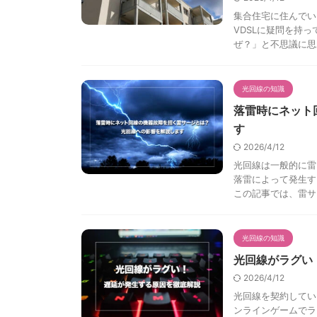
集合住宅に住んでい
VDSLに疑問を持
ぜ？」と不思議に思わ
光回線の知識
落雷時にネット
す
2026/4/12
光回線は一般的に雷
落雷によって発生す
この記事では、雷サー 
光回線の知識
光回線がラグい
2026/4/12
光回線を契約してい
ンラインゲームでラ