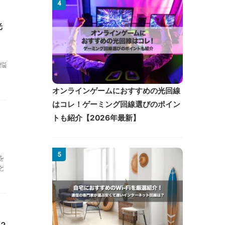
4
光
悩
、
オンラインゲームにおすすめの光回線
はコレ！ゲーミング回線選びのポイン
トも紹介【2026年最新】
5
を
と
？