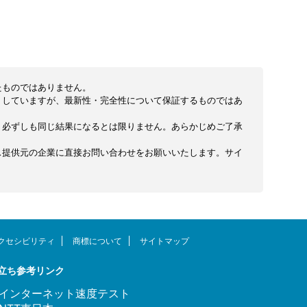
よう、わかりやすく解説していきます。 引
式特設サイトでは、戸建て
っ越しや新規契約などでネット回線を検討
ション45,000円の現
し
している方はぜひ参考にしてください。
受け取れます。 キャッ
で
【独自調査】自宅のネット回線で人気なの
はなく、開通11カ月後と
は光回線だが、ホームルーターを利用し ...
けて ...
たものではありません。
くしていますが、最新性・完全性について保証するものではあ
り必ずしも同じ結果になるとは限りません。あらかじめご了承
ス提供元の企業に直接お問い合わせをお願いいたします。サイ
クセシビリティ
商標について
サイトマップ
立ち参考リンク
インターネット速度テスト