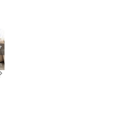
なるほど通信コラム
回線選び・比較
1
2026/8/6
と
自宅におすすめのWi-Fiを厳選紹介！
NURO光のキャン
通信の専門家が選ぶ安くて速いイン
キャッシュバックや
ターネット回線は？【2026年最新】
徹底解説【20
、
自宅用のWi-Fi（インターネット回線）には
「NURO光を申し込む
大きく分けて光回線、ホームルーター、モ
ーンが一番お得なの？」 「
バイルWi-Fiの3つの選択肢があります。 そ
円・マンション45,00
と
れぞれにメリットとデメリットがあり、用
クは本当に受け取れる？」
ReadMore
ReadMo
B
途や生活スタイルによって最適な回線は異
現金キャッシュバックを
用
なります。 この記事では、この3つの回線
設サイトのほか、月額料
タイプを比較しながら、あなたのライフス
やU29応援割など、複
と
タイルに合った最適な回線を見つけられる
あります。 2026年7月