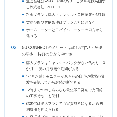
運営会社はWi-Fi・eSIM系サービスを複数展開す
る株式会社FREEDiVE
料金プランは購入・レンタル・口座振替の3種類
契約期間や解約条件はプランごとに異なる
ホームルーターとモバイルルーターの両方から
選べる
5G CONNECTのメリットは試しやすさ・発送
の早さ・特典の分かりやすさ
購入プランはキャッシュバックがない代わりに3
か月に1度の月額無料期間がある
1か月お試しモニターがあるため自宅や職場の電
波を確認してから継続判断できる
12時までの申し込みなら最短即日発送で光回線
の工事待ちにも便利
端末代は購入プランでも実質無料になるため初
期費用を抑えられる
口座振替プランがあるためクレジットカードな