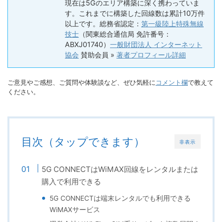
現在は5Gのエリア構築に深く携わっていま
す。これまでに構築した回線数は累計10万件
以上です。総務省認定：
第一級陸上特殊無線
技士
（関東総合通信局 免許番号：
ABXJ01740）
一般財団法人 インターネット
協会
賛助会員 »
著者プロフィール詳細
ご意見やご感想、ご質問や体験談など、ぜひ気軽に
コメント欄
で教えて
ください。
目次（タップできます）
非表示
5G CONNECTはWiMAX回線をレンタルまたは
購入で利用できる
5G CONNECTは端末レンタルでも利用できる
WiMAXサービス