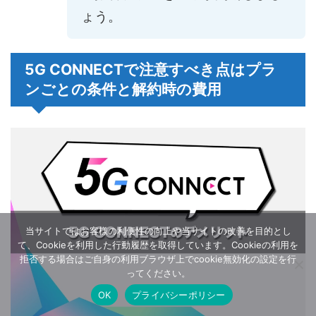
ょう。
5G CONNECTで注意すべき点はプラ
ンごとの条件と解約時の費用
当サイトではお客様の利便性の向上や当サイトの改善を目的とし
て、Cookieを利用した行動履歴を取得しています。Cookieの利用を
拒否する場合はご自身の利用ブラウザ上でcookie無効化の設定を行
ってください。
OK
プライバシーポリシー