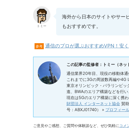
海外から日本のサイトやサービ
もおすすめです。
トミー
通信のプロが選ぶおすすめVPN！安
参考
この記事の監修者：トミー（ネッ
通信業界20年目、現役の移動体通
これまでに3Gの周波数再編や4G
東京オリンピック・パラリンピック
進、BWAのエリア構築などを行
現在は5Gのエリア構築に深く携わ
財団法人 インターネット協会
賛助
号：ABXJ01740） »
プロフィー
ご意見やご感想、ご質問や体験談など、ぜひ気軽に
コメ