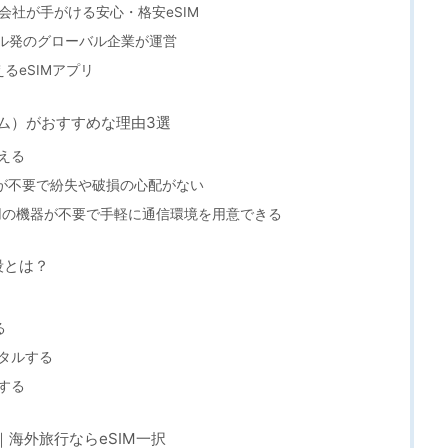
有名な会社が手がける安心・格安eSIM
ガポール発のグローバル企業が運営
えるeSIMアプリ
シム）がおすすめな理由3選
える
えが不要で紛失や破損の心配がない
専用の機器が不要で手軽に通信環境を用意できる
段とは？
る
ンタルする
用する
い｜海外旅行ならeSIM一択