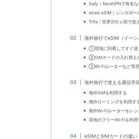
Saily｜NordVPNで
Airalo eSIM｜シン
Trifa｜世界200ヵ国で使
海外旅行でeSIM（イー
①現地に到着してすぐ使
②SIMカードの入れ替
③Wi-Fiルーターなど
海外旅行で使える通信手
海外SIMを利用する
海外ローミングを利用す
海外Wi-Fiルーターをレ
現地のフリーWi-Fiを利
eSIMとSIMカードの違