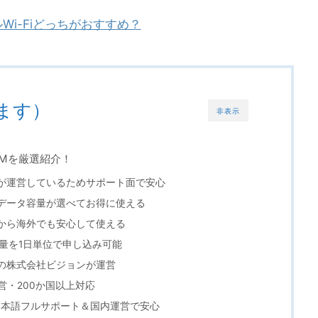
Wi-Fiどっちがおすすめ？
ます）
非表示
IMを厳選紹介！
企業が運営しているためサポート面で安心
SIM｜データ容量が選べてお得に使える
限だから海外でも安心して使える
容量を1日単位で申し込み可能
最大手の株式会社ビジョンが運営
運営・200か国以上対応
SIM｜日本語フルサポート＆国内運営で安心