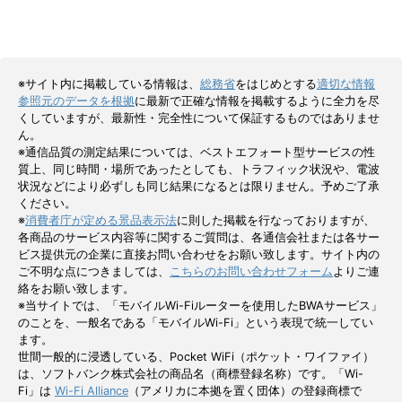
※サイト内に掲載している情報は、
総務省
をはじめとする
適切な情報
参照元のデータを根拠
に最新で正確な情報を掲載するように全力を尽
くしていますが、最新性・完全性について保証するものではありませ
ん。
※通信品質の測定結果については、ベストエフォート型サービスの性
質上、同じ時間・場所であったとしても、トラフィック状況や、電波
状況などにより必ずしも同じ結果になるとは限りません。予めご了承
ください。
※
消費者庁が定める景品表示法
に則した掲載を行なっておりますが、
各商品のサービス内容等に関するご質問は、各通信会社または各サー
ビス提供元の企業に直接お問い合わせをお願い致します。サイト内の
ご不明な点につきましては、
こちらのお問い合わせフォーム
よりご連
絡をお願い致します。
※当サイトでは、「モバイルWi-Fiルーターを使用したBWAサービス」
のことを、一般名である「モバイルWi-Fi」という表現で統一してい
ます。
世間一般的に浸透している、Pocket WiFi（ポケット・ワイファイ）
は、ソフトバンク株式会社の商品名（商標登録名称）です。「Wi-
Fi」は
Wi-Fi Alliance
（アメリカに本拠を置く団体）の登録商標で