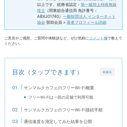
以上です。総務省認定：
第一級陸上特殊無線
技士
（関東総合通信局 免許番号：
ABXJ01740）
一般財団法人 インターネット
協会
賛助会員 »
著者プロフィール詳細
ご意見やご感想、ご質問や体験談など、ぜひ気軽に
コメント欄
で教えて
ください。
目次（タップできます）
非表示
サンマルクカフェのフリーWi-Fi概要
フリーWi-Fiは一部の店舗で利用可能
サンマルクカフェのフリーWi-Fi接続手順
通信速度を測定してみた結果を公開