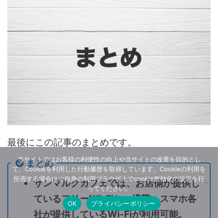
最後にこの記事のまとめです。
当サイトではお客様の利便性の向上や当サイトの改善を目的とし
まとめ
て、Cookieを利用した行動履歴を取得しています。Cookieの利用を
拒否する場合はご自身の利用ブラウザ上でcookie無効化の設定を行
サンマルクカフェでは、お店側が提供し
ってください。
ているフリーWi-Fiと、携帯・スマホ各
OK
プライバシーポリシー
社が提供しているWi-Fiが利用可能。