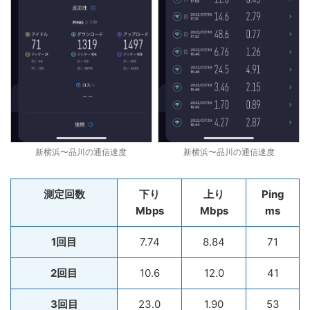
新横浜〜品川の通信速度
新横浜〜品川の通信速度
測定回数
下り
上り
Ping
Mbps
Mbps
ms
1回目
7.74
8.84
71
2回目
10.6
12.0
41
3回目
23.0
1.90
53