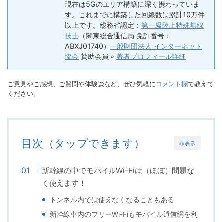
現在は5Gのエリア構築に深く携わっていま
す。これまでに構築した回線数は累計10万件
以上です。総務省認定：
第一級陸上特殊無線
技士
（関東総合通信局 免許番号：
ABXJ01740）
一般財団法人 インターネット
協会
賛助会員 »
著者プロフィール詳細
ご意見やご感想、ご質問や体験談など、ぜひ気軽に
コメント欄
で教えて
ください。
目次（タップできます）
非表示
新幹線の中でモバイルWi-Fiは（ほぼ）問題な
く使えます！
トンネル内では使えなくなることもある
新幹線車内のフリーWi-Fiもモバイル通信網を利