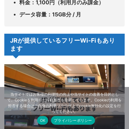
料金：1,100円（利用月のみ課金）
データ容量：15GB分 / 月
JRが提供しているフリーWi-Fiもあり
ます
当サイトではお客様の利便性の向上や当サイトの改善を目的とし
て、Cookieを利用した行動履歴を取得しています。Cookieの利用を
拒否する場合はご自身の利用ブラウザ上でcookie無効化の設定を行
ってください。
OK
プライバシーポリシー