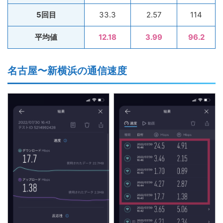
5回目
33.3
2.57
114
平均値
12.18
3.99
96.2
名古屋〜新横浜の通信速度