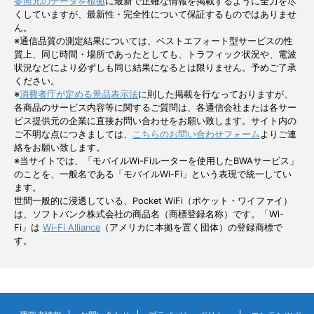
参照元のデータを根拠
に最新で正確な情報を掲載するように全力を尽
くしていますが、最新性・完全性について保証するものではありませ
ん。
※通信品質の測定結果については、ベストエフォート型サービスの性
質上、同じ時間・場所であったとしても、トラフィック状況や、電波
状況などにより必ずしも同じ結果になるとは限りません。予めご了承
ください。
※
消費者庁が定める景品表示法
に則した掲載を行なっておりますが、
各商品のサービス内容等に関するご質問は、各通信会社または各サー
ビス提供元の企業に直接お問い合わせをお願い致します。サイト内の
ご不明な点につきましては、
こちらのお問い合わせフォーム
よりご連
絡をお願い致します。
※当サイトでは、「モバイルWi-Fiルーターを使用したBWAサービス」
のことを、一般名である「モバイルWi-Fi」という表現で統一してい
ます。
世間一般的に浸透している、Pocket WiFi（ポケット・ワイファイ）
は、ソフトバンク株式会社の商品名（商標登録名称）です。「Wi-
Fi」は
Wi-Fi Alliance
（アメリカに本拠を置く団体）の登録商標で
す。