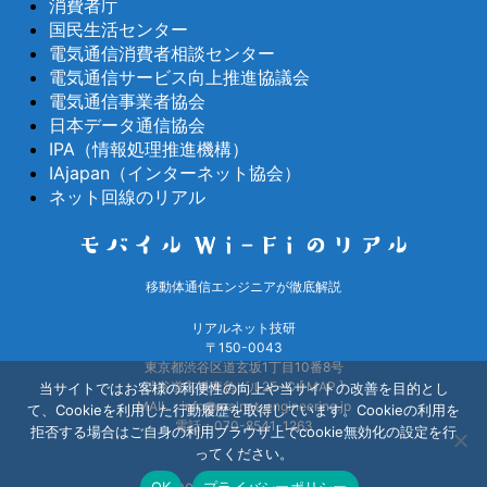
消費者庁
国民生活センター
電気通信消費者相談センター
電気通信サービス向上推進協議会
電気通信事業者協会
日本データ通信協会
IPA（情報処理推進機構）
IAjapan（インターネット協会）
ネット回線のリアル
移動体通信エンジニアが徹底解説
リアルネット技研
〒150-0043
東京都渋谷区道玄坂1丁目10番8号
渋谷道玄坂東急ビル2F−C [
MAP
]
当サイトではお客様の利便性の向上や当サイトの改善を目的とし
MAIL：info@realnet-engineering.jp
て、Cookieを利用した行動履歴を取得しています。Cookieの利用を
電話：070-8541-1263
拒否する場合はご自身の利用ブラウザ上でcookie無効化の設定を行
ってください。
OK
プライバシーポリシー