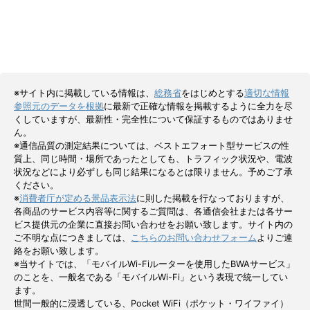
※サイト内に掲載している情報は、
総務省
をはじめとする
適切な情報
参照元のデータを根拠
に最新で正確な情報を掲載するように全力を尽
くしていますが、最新性・完全性について保証するものではありませ
ん。
※通信品質の測定結果については、ベストエフォート型サービスの性
質上、同じ時間・場所であったとしても、トラフィック状況や、電波
状況などにより必ずしも同じ結果になるとは限りません。予めご了承
ください。
※
消費者庁が定める景品表示法
に則した掲載を行なっておりますが、
各商品のサービス内容等に関するご質問は、各通信会社または各サー
ビス提供元の企業に直接お問い合わせをお願い致します。サイト内の
ご不明な点につきましては、
こちらのお問い合わせフォーム
よりご連
絡をお願い致します。
※当サイトでは、「モバイルWi-Fiルーターを使用したBWAサービス」
のことを、一般名である「モバイルWi-Fi」という表現で統一してい
ます。
世間一般的に浸透している、Pocket WiFi（ポケット・ワイファイ）