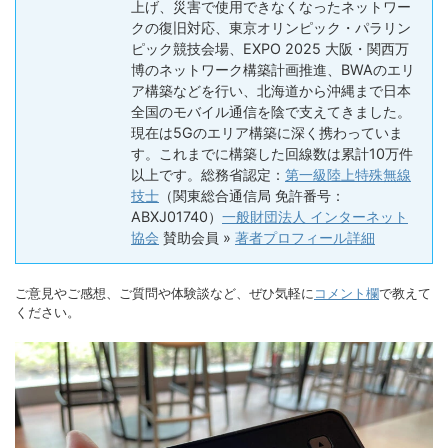
上げ、災害で使用できなくなったネットワー
クの復旧対応、東京オリンピック・パラリン
ピック競技会場、EXPO 2025 大阪・関西万
博のネットワーク構築計画推進、BWAのエリ
ア構築などを行い、北海道から沖縄まで日本
全国のモバイル通信を陰で支えてきました。
現在は5Gのエリア構築に深く携わっていま
す。これまでに構築した回線数は累計10万件
以上です。総務省認定：
第一級陸上特殊無線
技士
（関東総合通信局 免許番号：
ABXJ01740）
一般財団法人 インターネット
協会
賛助会員 »
著者プロフィール詳細
ご意見やご感想、ご質問や体験談など、ぜひ気軽に
コメント欄
で教えて
ください。