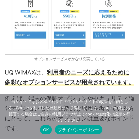
オプションサービスがかなり充実している
UQ WiMAXは、
利用者のニーズに応えるために
多彩なオプションサービスが用意されています。
例えば、端末の保証オプションやセキュリティ強
当サイトではお客様の利便性の向上や当サイトの改善を目的とし
化オプションなど、長期的な利用を考えている方
て、Cookieを利用した行動履歴を取得しています。Cookieの利用を
拒否する場合はご自身の利用ブラウザ上でcookie無効化の設定を行
にとって、これらのオプションは重要なポイント
ってください。
です。
OK
プライバシーポリシー