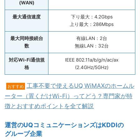
(WAN)
最大通信速度
下り最大：4.2Gbps
上り最大：286Mbps
最大同時接続台
有線LAN：2台
数
無線LAN：32台
対応Wi-Fi通信規
IEEE 802.11a/b/g/n/ac/ax
格
(2.4GHz/5GHz)
工事不要で使えるUQ WiMAXのホームル
おすすめ
ーター（置くだけWi-Fi）ってどう？専門家が特
徴とおすすめポイントを全て解説
運営のUQコミュニケーションズはKDDIの
グループ企業