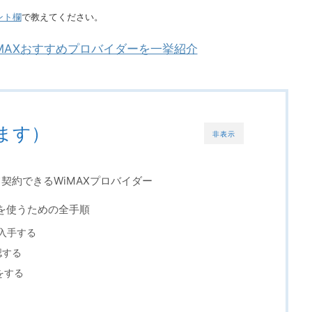
ント欄
で教えてください。
MAXおすすめプロバイダーを一挙紹介
ます）
非表示
て契約できるWiMAXプロバイダー
Xを使うための全手順
で入手する
認する
をする
と