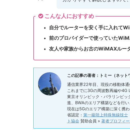
こんな人におすすめ
自分でルーターを安く手に入れてWi
前のプロバイダーで使っていたWiM
友人や家族からお古のWiMAXルー
この記事の著者：トミー（ネット
通信業界22年目、現役の移動体通
これまでに3Gの周波数再編や4G
東京オリンピック・パラリンピック
進、BWAのエリア構築などを行
現在は5Gのエリア構築に深く携わ
省認定：
第一級陸上特殊無線技士
ト協会
賛助会員 »
著者プロフィー