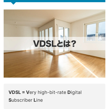
VDSL = V
ery high-bit-rate
D
igital
S
ubscriber
L
ine