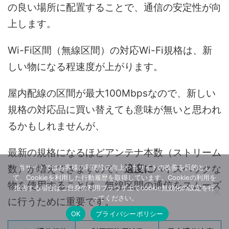
の良い場所に配置することで、通信の安定性が向
上します。
Wi-Fi区間（無線区間）の対応Wi-Fi規格は、新
しい物になる程速度が上がります。
屋内配線の区間が最大100Mbpsなので、新しい
規格の対応品に買い替えても意味が無いと思われ
るかもしれませんが、
最新の規格になるほどアンテナ本数（ストリーム
当サイトではお客様の利便性の向上や当サイトの改善を目的とし
数）が増えてきますので、
適度に
ハイスペックな
て、Cookieを利用した行動履歴を取得しています。Cookieの利用を
物を使用することは、無線区間の通信をスムーズ
拒否する場合はご自身の利用ブラウザ上でcookie無効化の設定を行
ってください。
に行うために重要です。
OK
プライバシーポリシー