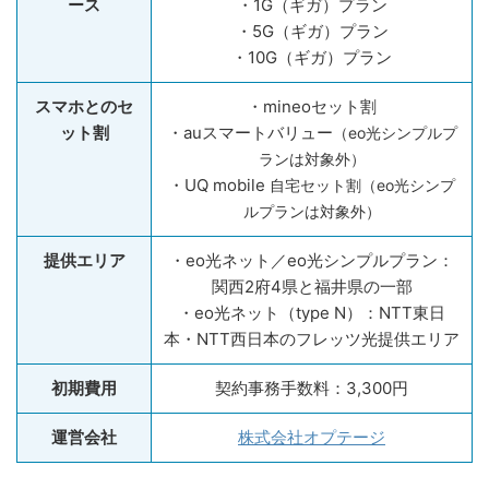
ース
・1G（ギガ）プラン
・5G（ギガ）プラン
・10G（ギガ）プラン
スマホとのセ
・mineoセット割
ット割
・auスマートバリュー
（
eo
光シンプルプ
ランは対象外
）
・UQ mobile
自宅セット割（
eo
光シンプ
ルプランは対象外
）
提供エリア
・eo光ネット／eo光シンプルプラン：
関西2府4県と福井県の一部
・eo光ネット（type N）：NTT東日
本・NTT西日本のフレッツ光提供エリア
初期費用
契約事務手数料：3,300円
運営会社
株式会社オプテージ