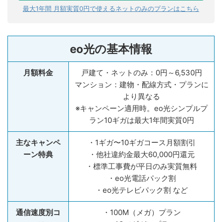
最大
1
年間 月額実質0円で使えるネットのみのプランはこちら
eo光の基本情報
月額料金
戸建て・ネットのみ：0円～6,530円
マンション：建物・配線方式・プランに
より異なる
※キャンペーン適用時。eo光シンプルプ
ラン10ギガは最大1年間実質0円
主なキャンペ
・1ギガ〜10ギガコース月額割引
ーン特典
・他社違約金最大60,000円還元
・標準工事費が平日のみ実質無料
・eo光電話パック割
・eo光テレビパック割 など
通信速度別コ
・100M（メガ）プラン