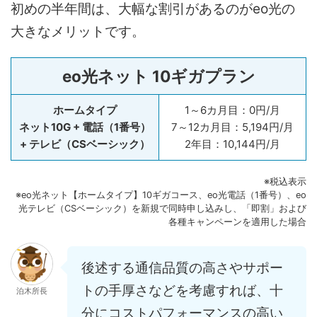
初めの半年間は、大幅な割引があるのがeo光の
大きなメリットです。
eo光ネット 10ギガプラン
ホームタイプ
1～6カ月目：0
円/月
ネット10G + 電話（1番号）
7～12カ月目：5,194
円/月
+ テレビ（CSベーシック）
2年目：
10,144
円/月
※税込表示
※eo光ネット【ホームタイプ】10ギガコース、eo光電話（1番号）、eo
光テレビ（CSベーシック）を新規で同時申し込みし、「即割」および
各種キャンペーンを適用した場合
後述する通信品質の高さやサポー
トの手厚さなどを考慮すれば、十
泊木所長
分にコストパフォーマンスの高い