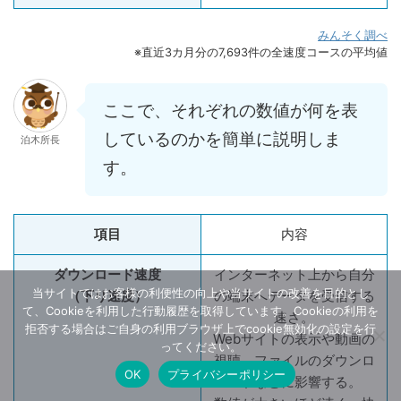
みんそく調べ
※直近3カ月分の7,693件の全速度コースの平均値
ここで、それぞれの数値が何を表
しているのかを簡単に説明しま
泊木所長
す。
項目
内容
ダウンロード速度
インターネット上から自分
当サイトではお客様の利便性の向上や当サイトの改善を目的とし
（下り速度）
の端末へデータを受信する
て、Cookieを利用した行動履歴を取得しています。Cookieの利用を
速さ。
拒否する場合はご自身の利用ブラウザ上でcookie無効化の設定を行
Webサイトの表示や動画の
ってください。
視聴、ファイルのダウンロ
OK
プライバシーポリシー
ードなどに影響する。