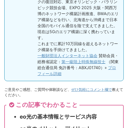
クの復旧対応、東京オリンピック・パラリン
ピック競技会場、EXPO 2025 大阪・関西万
博のネットワーク構築計画推進、BWAのエリ
ア構築などを行い、北海道から沖縄まで日本
全国のモバイル通信を陰で支えてきました。
現在は5Gのエリア構築に深く携わっていま
す。
これまでに累計10万回線を超えるネットワー
ク構築を手掛けてきました。
一般財団法人インターネット協会
賛助会員・
総務省認定：
第一級陸上特殊無線技士
（関東
総合通信局 免許番号：ABXJ01740）»
プロ
フィール詳細
ご意見やご感想、ご質問や体験談など、
ぜひ気軽にコメント欄で
教えて
ください。
この記事でわかること
eo光の基本情報とサービス内容