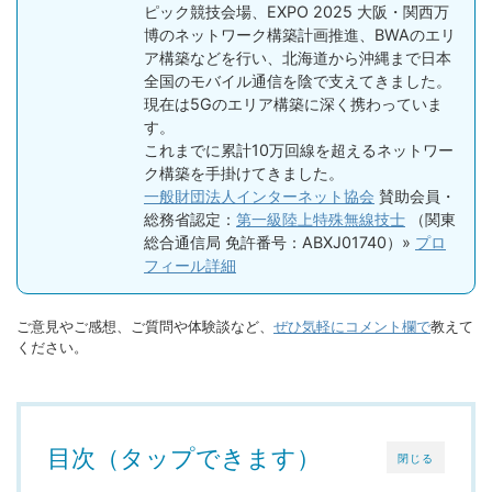
ピック競技会場、EXPO 2025 大阪・関西万
博のネットワーク構築計画推進、BWAのエリ
ア構築などを行い、北海道から沖縄まで日本
全国のモバイル通信を陰で支えてきました。
現在は5Gのエリア構築に深く携わっていま
す。
これまでに累計10万回線を超えるネットワー
ク構築を手掛けてきました。
一般財団法人インターネット協会
賛助会員・
総務省認定：
第一級陸上特殊無線技士
（関東
総合通信局 免許番号：ABXJ01740）»
プロ
フィール詳細
ご意見やご感想、ご質問や体験談など、
ぜひ気軽にコメント欄で
教えて
ください。
目次（タップできます）
閉じる