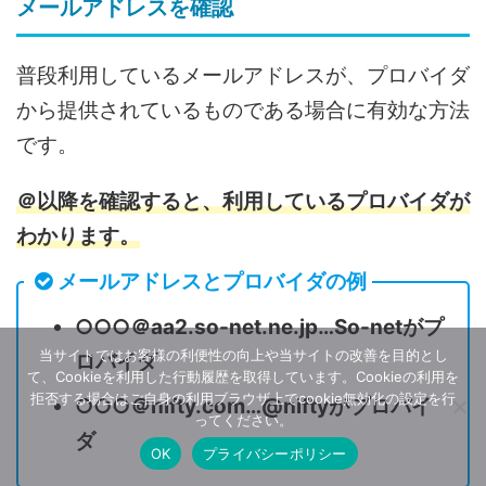
メールアドレスを確認
普段利用しているメールアドレスが、プロバイダ
から提供されているものである場合に有効な方法
です。
＠以降を確認すると、利用しているプロバイダが
わかります。
メールアドレスとプロバイダの例
○○○＠aa2.so-net.ne.jp…So-netがプ
当サイトではお客様の利便性の向上や当サイトの改善を目的とし
ロバイダ
て、Cookieを利用した行動履歴を取得しています。Cookieの利用を
拒否する場合はご自身の利用ブラウザ上でcookie無効化の設定を行
○○○＠nifty.com…@niftyがプロバイ
ってください。
ダ
OK
プライバシーポリシー