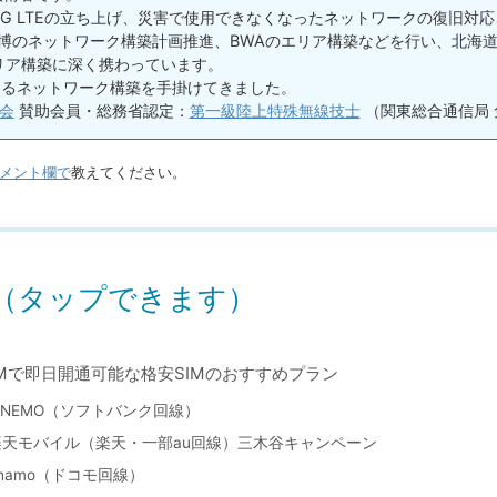
4G LTEの立ち上げ、災害で使用できなくなったネットワークの復旧対
関西万博のネットワーク構築計画推進、BWAのエリア構築などを行い、北
リア構築に深く携わっています。
えるネットワーク構築を手掛けてきました。
会
賛助会員・総務省認定：
第一級陸上特殊無線技士
（関東総合通信局 免
メント欄で
教えてください。
（タップできます）
IMで即日開通可能な格安SIMのおすすめプラン
LINEMO（ソフトバンク回線）
楽天モバイル（楽天・一部au回線）三木谷キャンペーン
ahamo（ドコモ回線）