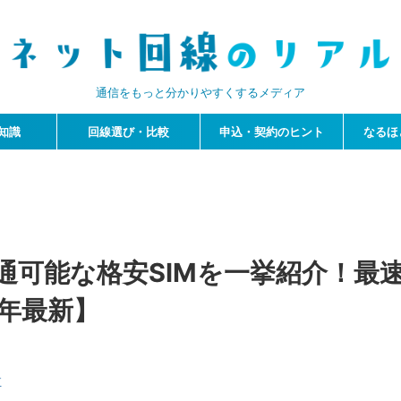
通信をもっと分かりやすくするメディア
知識
回線選び・比較
申込・契約のヒント
なるほ
開通可能な格安SIMを一挙紹介！
6年最新】
す