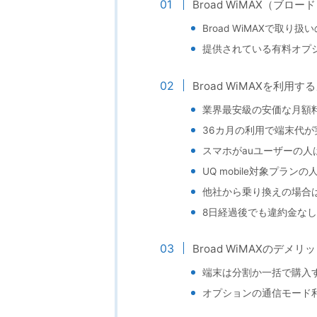
Broad WiMAX（ブ
Broad WiMAXで取り扱
提供されている有料オプ
Broad WiMAXを利
業界最安級の安価な月額料金
36カ月の利用で端末代が
スマホがauユーザーの人
UQ mobile対象プラン
他社から乗り換えの場合
8日経過後でも違約金な
Broad WiMAXのデ
端末は分割か一括で購入
オプションの通信モード