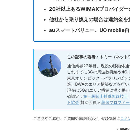
20社以上あるWiMAXプロバイダ
他社から乗り換えの場合は違約金を
auスマートバリュー、UQ mobil
この記事の著者：トミー（ネット
通信業界22年目、現役の移動体通
これまでに3Gの周波数再編や4G
東京オリンピック・パラリンピック
進、BWAのエリア構築などを行
現在は5Gのエリア構築に深く携わ
省認定：
第一級陸上特殊無線技士
ト協会
賛助会員 »
著者プロフィー
ご意見やご感想、ご質問や体験談など、ぜひ気軽に
コメ
＼安価な