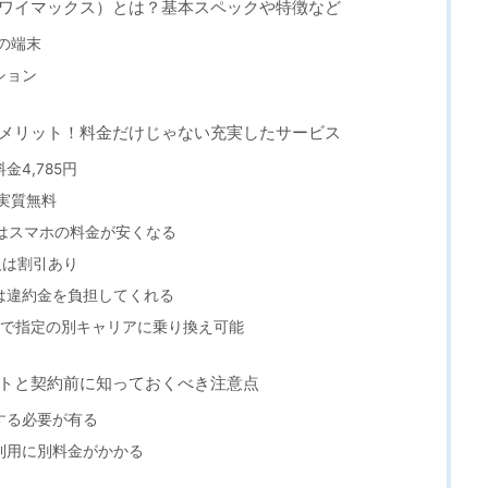
ロードワイマックス）とは？基本スペックや特徴など
いの端末
ション
用するメリット！料金だけじゃない充実したサービス
4,785円
実質無料
はスマホの料金が安くなる
の人は割引あり
は違約金を負担してくれる
しで指定の別キャリアに乗り換え可能
メリットと契約前に知っておくべき注意点
する必要が有る
利用に別料金がかかる