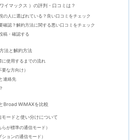
ロードワイマックス ）の評判・口コミは？
スパ重視の人に選ばれている？良い口コミをチェック
約前に要確認？解約方法に関する悪い口コミをチェック
ミを投稿・確認する
込み方法と解約方法
際に使用するまでの流れ
不要な方向け）
法と連絡先
？
Broad WiMAXを比較
通信モードと使い分けについて
ちらが標準の通信モード）
プションの通信モード）