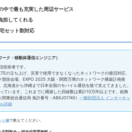
ーの中で最も充実した周辺サービス
負担してくれる
e自宅セット割対応
ワーク・移動体通信エンジニア）
信技術者です。
 LTEの立ち上げ、災害で使用できなくなったネットワークの復旧対応、
競技会場、EXPO 2025 大阪・関西万博のネットワーク構築計画推
い、北海道から沖縄まで日本全国のモバイル通信を陰で支えてきました。
っています。これまでに構築した回線数は累計10万件以上です。総務
（関東総合通信局 免許番号：ABXJ01740）
一般財団法人 インターネッ
ル詳細
ント欄
で教えてください。
月額料金 + 端末代実質無料／