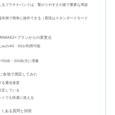
えるプラチナバンドは、繋がりやすさの面で重要な周波
端末側で簡単に操作できる（普段はスタンダードモード
WiMAX2+プランからの変更点
auの4G・5Gが利用可能
5GB・30GB/月に増量
際に各地で測定してみた
ぎる通信速度
安定している
ットでも快適に使える
よくある質問と回答